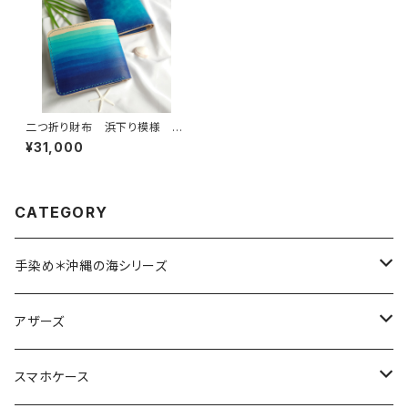
二つ折り財布 浜下り模様 手
染め 手縫い 沖縄の海
¥31,000
CATEGORY
手染め＊沖縄の海シリーズ
スマホケース
アザーズ
名刺入れ
名刺入れ
スマホケース