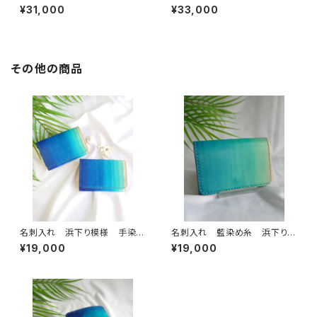
手染め 手縫い 沖縄の海
ー長財布 慶良間ブルー
¥31,000
¥33,000
その他の商品
名刺入れ 浜下り模様 手染
名刺入れ 藍染め糸 浜下り模
め 手縫い 沖縄の海 本革
様 手染め 手縫い 沖縄の
¥19,000
¥19,000
海 本革