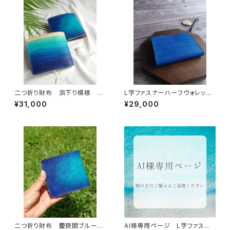
二つ折り財布 浜下り模様 手
L字ファスナーハーフウォレッ
染め 手縫い 沖縄の海
ト 琉球ブルーシー 沖縄の
¥31,000
¥29,000
海 手染め 本革
二つ折り財布 慶良間ブルー
AI様専用ページ L字ファスナ