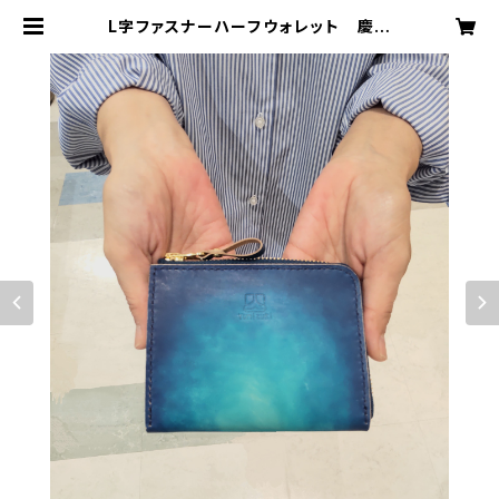
L字ファスナーハーフウォレット 慶良
間ブルー 沖縄の海 手染め 手縫
い | おきなわ革工房 有海月-ゆみづ
き-