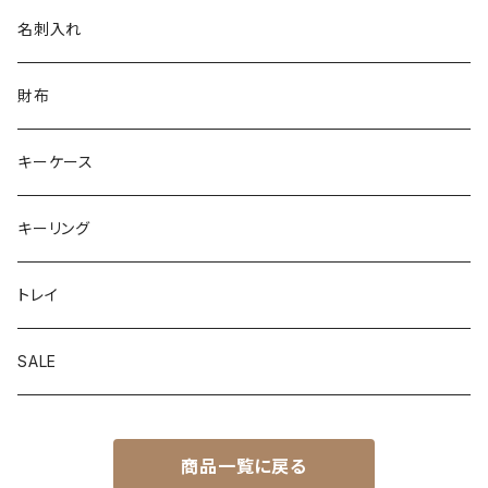
キーケース
キーケース
iphoneケース
名刺入れ
財布
財布
android
財布
キーリング
キーリング
キーケース
レザートレイ
キーリング
トレイ
SALE
商品一覧に戻る