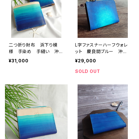
二つ折り財布 浜下り模
L字ファスナーハーフウォレ
様 手染め 手縫い 沖縄
ット 慶良間ブルー 沖縄
の海
の海 手染め 本革
¥31,000
¥29,000
SOLD OUT