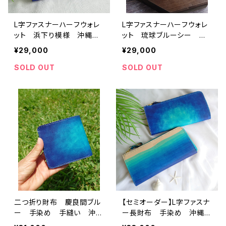
L字ファスナーハーフウォレ
L字ファスナーハーフウォレ
ット 浜下り模様 沖縄の
ット 琉球ブルーシー 沖
海 手染め 本革
縄の海 手染め 本革
¥29,000
¥29,000
SOLD OUT
SOLD OUT
二つ折り財布 慶良間ブル
【セミオーダー】L字ファスナ
ー 手染め 手縫い 沖縄
ー長財布 手染め 沖縄の
の海
海 本革