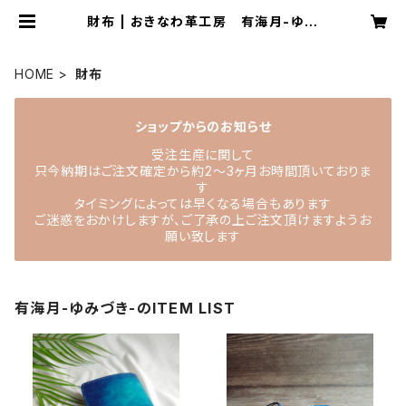
財布 | おきなわ革工房 有海月-ゆみ
づき-
HOME
財布
ショップからのお知らせ
受注生産に関して
只今納期はご注文確定から約2〜3ヶ月お時間頂いておりま
す
タイミングによっては早くなる場合もあります
ご迷惑をおかけしますが、ご了承の上ご注文頂けますようお
願い致します
有海月-ゆみづき-のITEM LIST