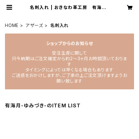
名刺入れ | おきなわ革工房 有海月-
ゆみづき-
HOME
アザーズ
名刺入れ
ショップからのお知らせ
受注生産に関して
只今納期はご注文確定から約2〜3ヶ月お時間頂いておりま
す
タイミングによっては早くなる場合もあります
ご迷惑をおかけしますが、ご了承の上ご注文頂けますようお
願い致します
有海月-ゆみづき-のITEM LIST