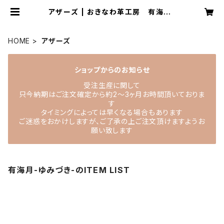
アザーズ | おきなわ革工房 有海月-
ゆみづき-
HOME
アザーズ
ショップからのお知らせ
受注生産に関して
只今納期はご注文確定から約2〜3ヶ月お時間頂いておりま
す
タイミングによっては早くなる場合もあります
ご迷惑をおかけしますが、ご了承の上ご注文頂けますようお
願い致します
有海月-ゆみづき-のITEM LIST