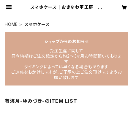
スマホケース | おきなわ革工房 有
海月-ゆみづき-
HOME
スマホケース
ショップからのお知らせ
受注生産に関して
只今納期はご注文確定から約2〜3ヶ月お時間頂いておりま
す
タイミングによっては早くなる場合もあります
ご迷惑をおかけしますが、ご了承の上ご注文頂けますようお
願い致します
有海月-ゆみづき-のITEM LIST